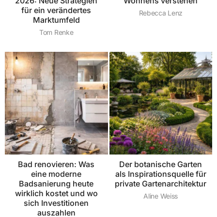
2026: Neue Strategien
Wohnens verstehen
für ein verändertes
Rebecca Lenz
Marktumfeld
Tom Renke
Bad renovieren: Was
Der botanische Garten
eine moderne
als Inspirationsquelle für
Badsanierung heute
private Gartenarchitektur
wirklich kostet und wo
Aline Weiss
sich Investitionen
auszahlen