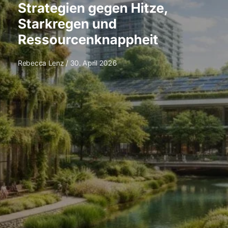
Strategien gegen Hitze,
Starkregen und
Ressourcenknappheit
Rebecca Lenz
30. April 2026